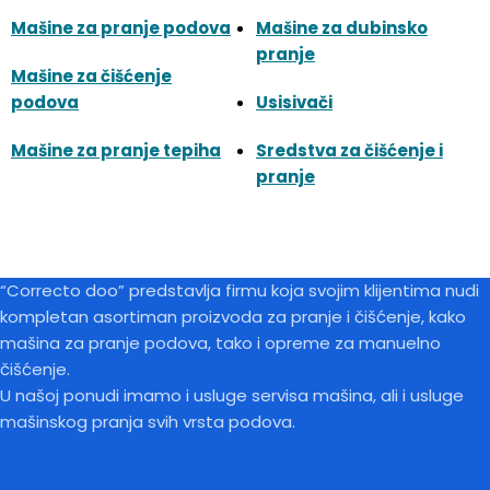
Mašine za pranje podova
Mašine za dubinsko
pranje
Mašine za čišćenje
podova
Usisivači
Mašine za pranje tepiha
Sredstva za čišćenje i
pranje
“Correcto doo” predstavlja firmu koja svojim klijentima nudi
kompletan asortiman proizvoda za pranje i čišćenje, kako
mašina za pranje podova, tako i opreme za manuelno
čišćenje.
U našoj ponudi imamo i usluge servisa mašina, ali i usluge
mašinskog pranja svih vrsta podova.