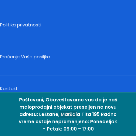
Politika privatnosti
Praćenje Vaše posiljke
Kontakt
Poštovani, Obaveštavamo vas da je naš
maloprodajni objekat preseljen na novu
adresu: Leštane, Maršala Tita 195 Radno
vreme ostaje nepromenjeno: Ponedeljak
– Petak: 09:00 – 17:00
odavnica
Sidebar
Lista želja