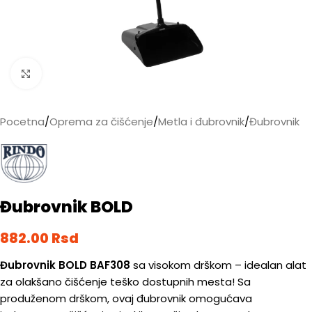
Kliknite da biste uvećali
Pocetna
/
Oprema za čišćenje
/
Metla i đubrovnik
/
Đubrovnik
Đubrovnik BOLD
882.00
Rsd
Đubrovnik BOLD BAF308
sa visokom drškom – idealan alat
za olakšano čišćenje teško dostupnih mesta! Sa
produženom drškom, ovaj đubrovnik omogućava