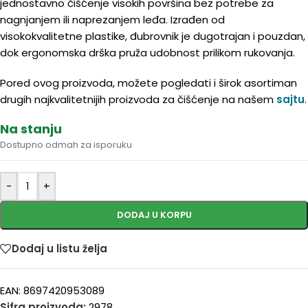
jednostavno čišćenje visokih površina bez potrebe za
nagnjanjem ili naprezanjem leđa. Izrađen od
visokokvalitetne plastike, đubrovnik je dugotrajan i pouzdan,
dok ergonomska drška pruža udobnost prilikom rukovanja.
Pored ovog proizvoda, možete pogledati i širok asortiman
drugih najkvalitetnijih proizvoda za čišćenje na našem
sajtu
.
Na stanju
Dostupno odmah za isporuku
-
+
DODAJ U KORPU
Dodaj u listu želja
EAN:
8697420953089
Sifra proizvoda:
2978