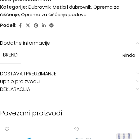
Kategorije:
Đubrovnik
,
Metla i đubrovnik
,
Oprema za
čišćenje
,
Oprema za čišćenje podova
Podeli:
Dodatne informacije
BREND
Rindo
DOSTAVA I PREUZIMANJE
Upit o proizvodu
DEKLARACIJA
Povezani proizvodi