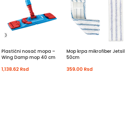
Plastični nosač mopa –
Mop krpa mikrofiber Jetsil
Wing Damp mop 40 cm
50cm
1,138.62
Rsd
359.00
Rsd
DODAJ U KORPU
DODAJ U KORPU