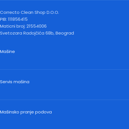
Correcto Clean Shop D.O.O.
PIB: 111856415
Maticni broj: 21554006
Svetozara Radojčića 68b, Beograd
Mašine
Servis mašina
Mašinsko pranje podova