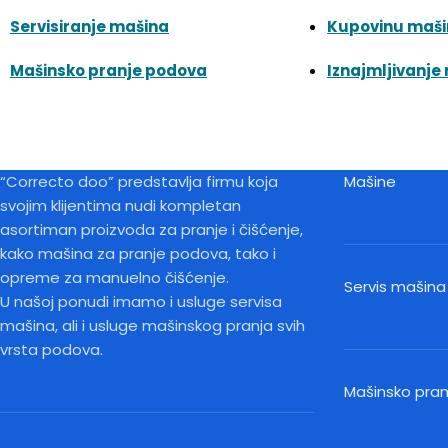
Servisiranje mašina
Kupovinu maš
Mašinsko pranje podova
Iznajmljivanje
“Correcto doo” predstavlja firmu koja
Mašine
svojim klijentima nudi kompletan
asortiman proizvoda za pranje i čišćenje,
kako mašina za pranje podova, tako i
opreme za manuelno čišćenje.
Servis mašina
U našoj ponudi imamo i usluge servisa
mašina, ali i usluge mašinskog pranja svih
vrsta podova.
Mašinsko pra