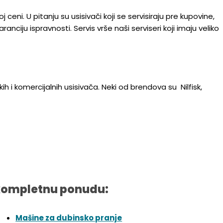
i. U pitanju su usisivači koji se servisiraju pre kupovine,
iju ispravnosti. Servis vrše naši serviseri koji imaju veliko
 i komercijalnih usisivača. Neki od brendova su Nilfisk,
kompletnu ponudu:
Mašine za dubinsko pranje