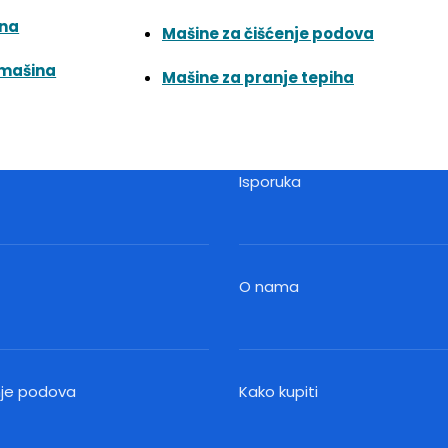
ina
Mašine za čišćenje podova
 mašina
Mašine za pranje tepiha
Isporuka
O nama
nje podova
Kako kupiti