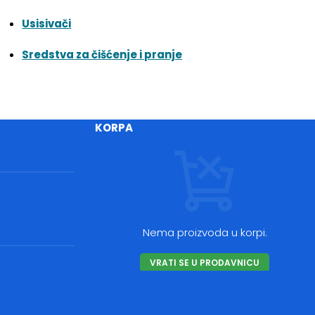
Usisivači
Sredstva za čišćenje i pranje
KORPA
Nema proizvoda u korpi.
VRATI SE U PRODAVNICU