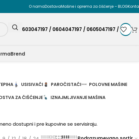
O nama
Dostava
Mašine i oprema za čišćenje – BLOG
Konta
0603047197 / 0604047197 / 0605047197 /
orma
Brend
TEPIHA
USISIVAČI
PAROČISTAČI
POLOVNE MAŠINE
DSTVA ZA ČIŠĆENJE
IZNAJMLJIVANJE MAŠINA
remeno dostupni i pre kupovine se servisiraju.
9
12
18
24