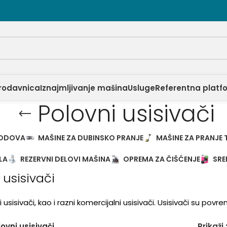
rodavnica
Iznajmljivanje mašina
Usluge
Referentna platf
Polovni usisivači
PODOVA
MAŠINE ZA DUBINSKO PRANJE
MAŠINE ZA PRANJE 
LA
REZERVNI DELOVI MAŠINA
OPREMA ZA ČIŠĆENJE
SRE
 usisivači
i usisivači, kao i razni komercijalni usisivači. Usisivači su pov
ovni usisivači
Prikaži