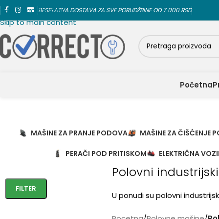
Skip to navigation
BESPLATNA DOSTAVA ZA SVE PORUDŽBINE OD 7.000 RSD
Skip to main content
Početna
P
MAŠINE ZA PRANJE PODOVA
MAŠINE ZA ČIŠĆENJE 
PERAČI POD PRITISKOM
ELEKTRIČNA VOZI
Polovni industrijski
FILTER
U ponudi su polovni industrijsk
Pocetna
/
Polovne mašine
/
Pol