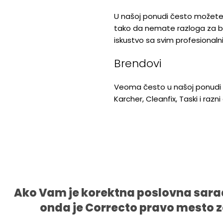
U našoj ponudi često možete p
tako da nemate razloga za brig
iskustvo sa svim profesional
Brendovi
Veoma često u našoj ponudi se
Karcher, Cleanfix, Taski i razn
Ako Vam je korektna poslovna sara
onda je Correcto pravo mesto z