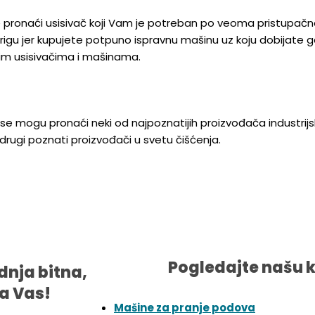
ronaći usisivač koji Vam je potreban po veoma pristupačnoj cen
u jer kupujete potpuno ispravnu mašinu uz koju dobijate garanc
nim usisivačima i mašinama.
 mogu pronaći neki od najpoznatijih proizvođača industrijskih
i drugi poznati proizvođači u svetu čišćenja.
Pogledajte našu 
dnja bitna,
a Vas!
Mašine za pranje podova