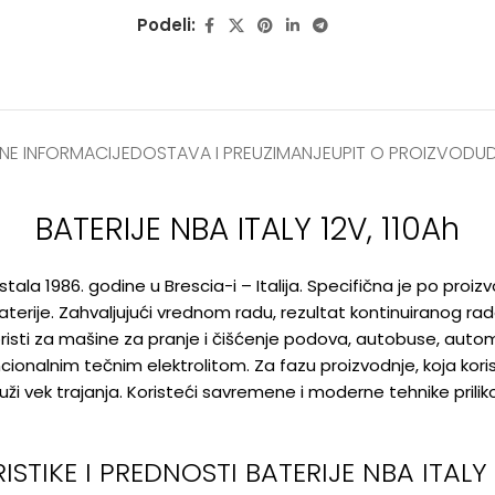
Podeli:
E INFORMACIJE
DOSTAVA I PREUZIMANJE
UPIT O PROIZVODU
BATERIJE NBA ITALY 12V, 110Ah
ala 1986. godine u Brescia-i – Italija. Specifična je po proizvod
terije. Zahvaljujući vrednom radu, rezultat kontinuiranog rad
isti za mašine za pranje i čišćenje podova, autobuse, automo
ionalnim tečnim elektrolitom. Za fazu proizvodnje, koja koris
i vek trajanja. Koristeći savremene i moderne tehnike prilik
STIKE I PREDNOSTI BATERIJE NBA ITALY 