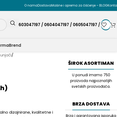
O nama
Dostava
Mašine i oprema za čišćenje – BLOG
Konta
0603047197 / 0604047197 / 0605047197 /
orma
Brend
punjači
/
ŠIROK ASORTIMAN
U ponudi imamo 750
proizvoda najpoznatijih
Ah)
svetskih proizvođača.
BRZA DOSTAVA
alno dizajnirane, kvalitetne i
Brza i garantovana isporuka