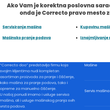
Ako Vam je korektna poslovna sara
onda je Correcto pravo mesto z
Servisiranje mašina
Kupovinu maš
Mašinsko pranje podova
Iznajmljivanje
“Correcto doo” predstavlja firmu koja
Mašine
svojim klijentima nudi kompletan
asortiman proizvoda za pranje i čišćenje,
kako mašina za pranje podova, tako i
opreme za manuelno čišćenje.
Servis mašina
U našoj ponudi imamo i usluge servisa
mašina, ali i usluge mašinskog pranja svih
vrsta podova.