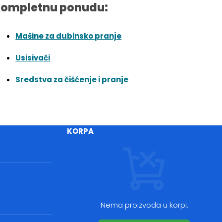
kompletnu ponudu:
Mašine za dubinsko pranje
Usisivači
Sredstva za čišćenje i pranje
KORPA
Nema proizvoda u korpi.