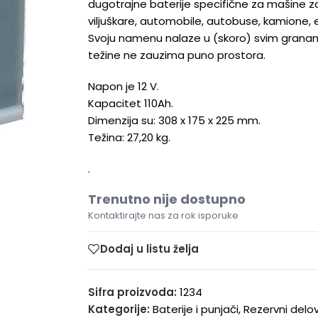
dugotrajne baterije specifične za mašine za
viljuškare, automobile, autobuse, kamione, ele
Svoju namenu nalaze u (skoro) svim granam
težine ne zauzima puno prostora.
Napon je 12 V.
Kapacitet 110Ah.
Dimenzija su: 308 x 175 x 225 mm.
Težina: 27,20 kg.
.
Trenutno nije dostupno
Kontaktirajte nas za rok isporuke
Dodaj u listu želja
Sifra proizvoda:
1234
Kategorije:
Baterije i punjači
,
Rezervni delo