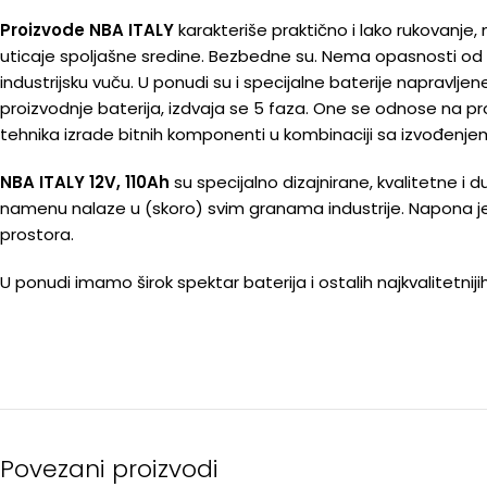
Proizvode NBA ITALY
karakteriše praktično i lako rukovanje, 
uticaje spoljašne sredine. Bezbedne su. Nema opasnosti od eks
industrijsku vuču. U ponudi su i specijalne baterije napra
proizvodnje baterija, izdvaja se 5 faza. One se odnose na prov
tehnika izrade bitnih komponenti u kombinaciji sa izvođenjem
NBA ITALY 12V, 110Ah
su specijalno dizajnirane, kvalitetne i 
namenu nalaze u (skoro) svim granama industrije. Napona je 1
prostora.
U ponudi imamo širok spektar baterija i ostalih najkvalitet
Povezani proizvodi