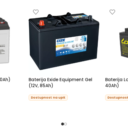
80Ah)
Baterija Exide Equipment Gel
Baterija L
(12V, 85Ah)
40Ah)
Dostupnost na upit
Dostupnost