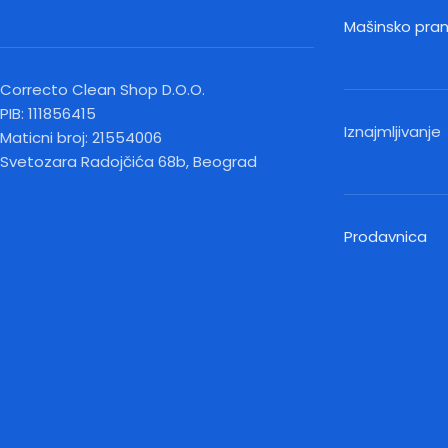
Mašinsko pra
Correcto Clean Shop D.O.O.
PIB: 111856415
Iznajmljivanje
Maticni broj: 21554006
Svetozara Radojčića 68b, Beograd
Prodavnica