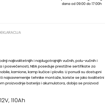
dana od 09:00 do 17:00h
DEKLARACIJA
nji najkvalitetnijih i najdugotrajnijih vučnih, polu-vučnih i
a i posvećenosti, NBA poseduje prestižne sertifikate za
bile, kamione, kamp kućice i plovila. U ponudi su dostupni
ti najsavremenije tehnike montaže, koriste se jako kvalitetni
om proizvodnje baterija i akumulatora, dobija se proizvod
12V, 110Ah