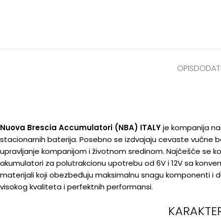
OPIS
DODATN
Nuova Brescia Accumulatori
(NBA) ITALY
je kompanija nast
stacionarnih baterija. Posebno se izdvajaju cevaste vučne ba
upravljanje kompanijom i životnom sredinom. Najčešće se kor
akumulatori za polutrakcionu upotrebu od 6V i 12V sa konvenc
materijali koji obezbeđuju maksimalnu snagu komponenti i duž
visokog kvaliteta i perfektnih performansi.
KARAKTERI