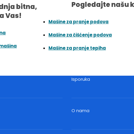
Pogledajte našu 
dnja bitna,
a Vas!
Mašine za pranje podova
ina
Mašine za čišćenje podova
 mašina
Mašine za pranje tepiha
Isporuka
O nama