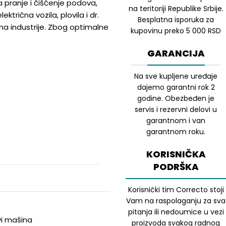
 pranje i čišćenje podova,
na teritoriji Republike Srbije.
ktrična vozila, plovila i dr.
Besplatna isporuka za
a industrije. Zbog optimalne
kupovinu preko 5 000 RSD
GARANCIJA
Na sve kupljene uređaje
dajemo garantni rok 2
godine. Obezbeđen je
servis i rezervni delovi u
garantnom i van
garantnom roku.
KORISNIČKA
PODRŠKA
Korisnički tim Correcto stoji
Vam na raspolaganju za sva
pitanja ili nedoumice u vezi
vi mašina
proizvoda svakog radnog