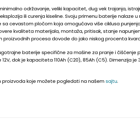
minimalno održavanje, veliki kapacitet, dug vek trajanja, istra
plozija ili curenja kiseline. Svoju primenu baterije nalaze u 
vljene sa cevastom pločom koja omogućava više ciklusa punje
ere kvaliteta materijala, montaža, pritisak, stanje napunjenost
 proizvodnih procesa dovode do jako niskog procenta kvarova 
dugotrajne baterije specifične za mašine za pranje i čišćenje p
2V, dok je kapaciteta 110Ah (C20), 85Ah (C5). Dimenzija je 3
nijih proizvoda koje možete pogledati na našem
sajtu
.