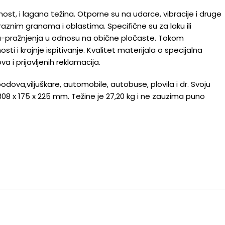
jnost, i lagana težina. Otporne su na udarce, vibracije i druge
raznim granama i oblastima. Specifične su za laku ili
nja-pražnjenja u odnosu na obične pločaste. Tokom
i i krajnje ispitivanje. Kvalitet materijala o specijalna
i prijavljenih reklamacija.
odova,viljuškare, automobile, autobuse, plovila i dr. Svoju
08 x 175 x 225 mm. Težine je 27,20 kg i ne zauzima puno