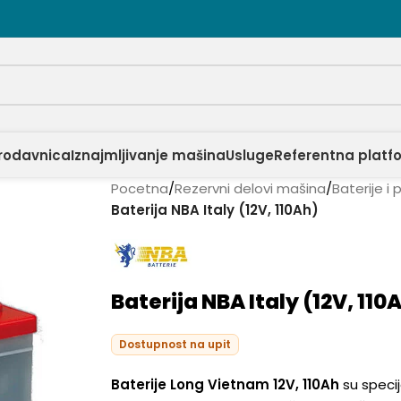
rodavnica
Iznajmljivanje mašina
Usluge
Referentna platf
Pocetna
/
Rezervni delovi mašina
/
Baterije i 
Baterija NBA Italy (12V, 110Ah)
Baterija NBA Italy (12V, 110
Dostupnost na upit
Baterije Long Vietnam 12V, 110Ah
su specij