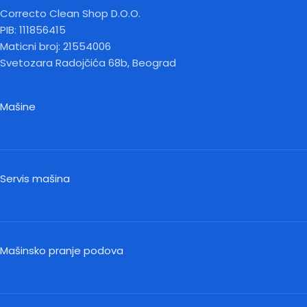
Correcto Clean Shop D.O.O.
PIB: 111856415
Maticni broj: 21554006
Svetozara Radojčića 68b, Beograd
Mašine
Servis mašina
Mašinsko pranje podova