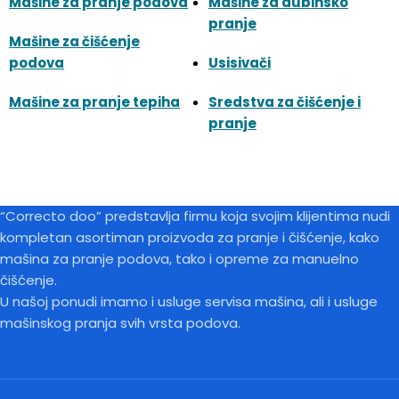
Mašine za pranje podova
Mašine za dubinsko
pranje
Mašine za čišćenje
podova
Usisivači
Mašine za pranje tepiha
Sredstva za čišćenje i
pranje
“Correcto doo” predstavlja firmu koja svojim klijentima nudi
kompletan asortiman proizvoda za pranje i čišćenje, kako
mašina za pranje podova, tako i opreme za manuelno
čišćenje.
U našoj ponudi imamo i usluge servisa mašina, ali i usluge
mašinskog pranja svih vrsta podova.