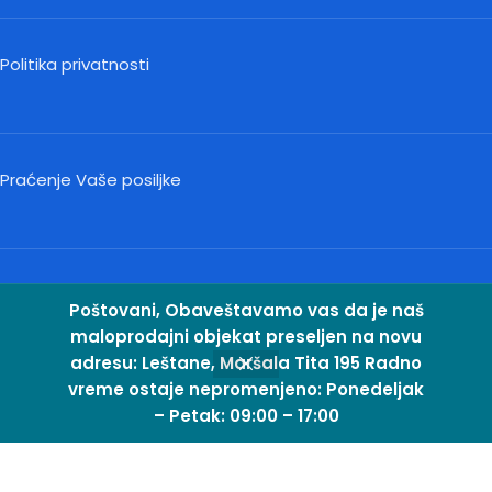
Politika privatnosti
Praćenje Vaše posiljke
Kontakt
Poštovani, Obaveštavamo vas da je naš
maloprodajni objekat preseljen na novu
adresu: Leštane, Maršala Tita 195 Radno
vreme ostaje nepromenjeno: Ponedeljak
– Petak: 09:00 – 17:00
odavnica
Sidebar
Lista želja