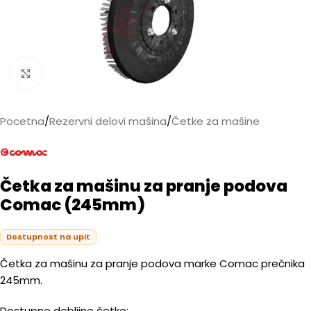
Kliknite da biste uvećali
Pocetna
/
Rezervni delovi mašina
/
Četke za mašine
Četka za mašinu za pranje podova
Comac (245mm)
Dostupnost na upit
Četka za mašinu za pranje podova marke Comac prečnika
245mm.
Dostupne debljine četke: