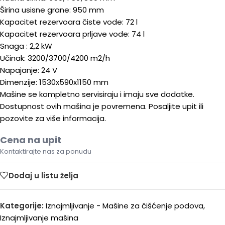
Širina usisne grane: 950 mm
Kapacitet rezervoara čiste vode: 72 l
Kapacitet rezervoara prljave vode: 74 l
Snaga : 2,2 kW
Učinak: 3200/3700/4200 m2/h
Napajanje: 24 V
Dimenzije: 1530x590x1150 mm
Mašine se kompletno servisiraju i imaju sve dodatke.
Dostupnost ovih mašina je povremena. Posaljite upit ili
pozovite za više informacija.
Cena na upit
Kontaktirajte nas za ponudu
Dodaj u listu želja
Kategorije:
Iznajmljivanje - Mašine za čišćenje podova
,
Iznajmljivanje mašina