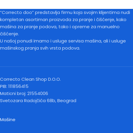
“Correcto doo” predstavlja firmu koja svojim klijentima nudi
kompletan asortiman proizvoda za pranje i čišćenje, kako
mašina za pranje podova, tako i opreme za manuelno
čišćenje.
U našoj ponudi imamo i usluge servisa mašina, ali i usluge
mašinskog pranja svih vrsta podova.
Correcto Clean Shop D.O.O.
PIB: 111856415
Maticni broj: 21554006
Svetozara Radojčića 68b, Beograd
Mašine