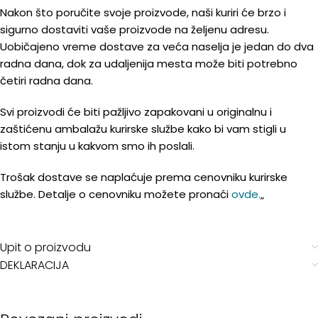
Nakon što poručite svoje proizvode, naši kuriri će brzo i
sigurno dostaviti vaše proizvode na željenu adresu.
Uobičajeno vreme dostave za veća naselja je jedan do dva
radna dana, dok za udaljenija mesta može biti potrebno
četiri radna dana.
Svi proizvodi će biti pažljivo zapakovani u originalnu i
zaštićenu ambalažu kurirske službe kako bi vam stigli u
istom stanju u kakvom smo ih poslali.
Trošak dostave se naplaćuje prema cenovniku kurirske
službe. Detalje o cenovniku možete pronaći
ovde.
„
Upit o proizvodu
DEKLARACIJA