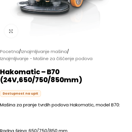
Kliknite da biste uvećali
Pocetna
/
Iznajmljivanje mašina
/
Iznajmljivanje - Mašine za čišćenje podova
Hakomatic – B70
(24V,650/750/850mm)
Dostupnost na upit
Mašina za pranje tvrdih podova Hakomatic, model B70:
Radna širina: 650/750/850 mm