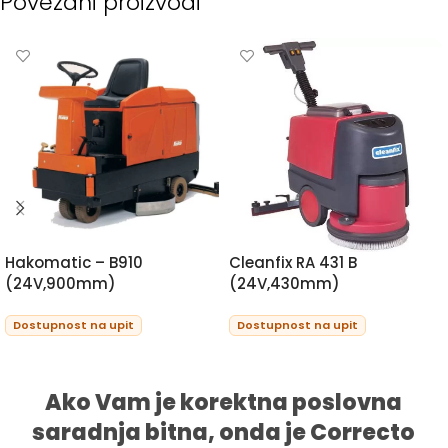
Povezani proizvodi
Hakomatic – B910
Cleanfix RA 431 B
(24V,900mm)
(24V,430mm)
Dostupnost na upit
Dostupnost na upit
PROCITAJTE JOS
PROCITAJTE JOS
Ako Vam je korektna poslovna
saradnja bitna, onda je Correcto