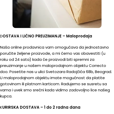
D
OSTAVA I LIČNO PREUZIMANJE – Maloprodaja
Naša online prodavnica vam omogućava da jednostavno
poručite željene proizvode, a mi ćemo vas obavestiti (u
roku od 24 sata) kada će proizvodi biti spremni za
preuzimanje u našem maloprodajnom objektu Correcto
doo. Posetite nas u ulici Svetozara Radojčića 68b, Beograd.
U maloprodajnom objektu imate mogućnost da platite
gotovinom ili platnom karticom. Radujemo se susretu sa
vama i uvek smo srećni kada vidimo zadovoljno lice našeg
kupca.
K
URIRSKA DOSTAVA – 1 do 2 radna dana