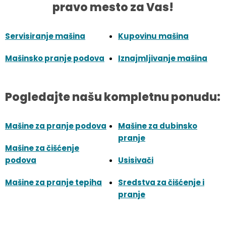
pravo mesto za Vas!
Servisiranje mašina
Kupovinu mašina
Mašinsko pranje podova
Iznajmljivanje mašina
Pogledajte našu kompletnu ponudu:
Mašine za pranje podova
Mašine za dubinsko
pranje
Mašine za čišćenje
podova
Usisivači
Mašine za pranje tepiha
Sredstva za čišćenje i
pranje