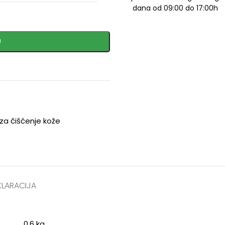
dana od 09:00 do 17:00h
U
za čišćenje kože
KLARACIJA
0.6 kg