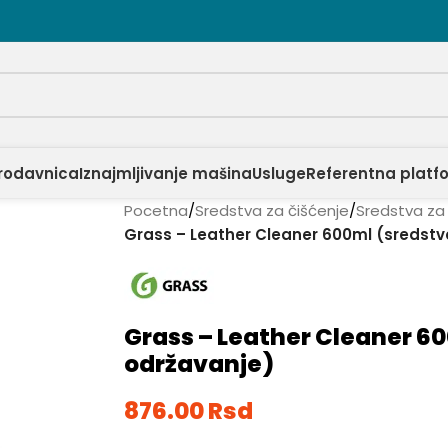
rodavnica
Iznajmljivanje mašina
Usluge
Referentna platf
Pocetna
/
Sredstva za čišćenje
/
Sredstva za
Grass – Leather Cleaner 600ml (sredstv
Grass – Leather Cleaner 6
održavanje)
876.00
Rsd