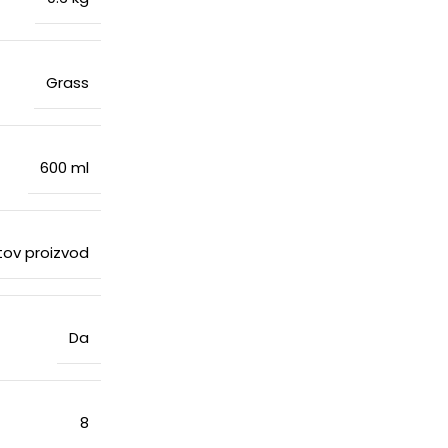
Grass
600 ml
ov proizvod
Da
8