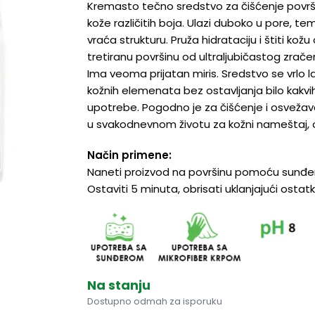
Kremasto tečno sredstvo za čišćenje površ
kože različitih boja. Ulazi duboko u pore, teme
vraća strukturu. Pruža hidrataciju i štiti kožu 
tretiranu površinu od ultraljubičastog zrač
Ima veoma prijatan miris. Sredstvo se vrlo 
kožnih elemenata bez ostavljanja bilo kakv
upotrebe. Pogodno je za čišćenje i osvežavan
u svakodnevnom životu za kožni nameštaj, 
Način primene:
Naneti proizvod na površinu pomoću sunđer
Ostaviti 5 minuta, obrisati uklanjajući osta
Na stanju
Dostupno odmah za isporuku