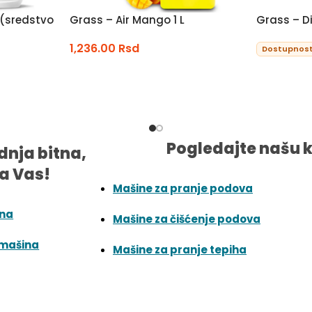
 (sredstvo
Grass – Air Mango 1 L
Grass – Di
1,236.00
Rsd
Dostupnost
Pogledajte našu 
dnja bitna,
a Vas!
Mašine za pranje podova
ina
Mašine za čišćenje podova
 mašina
Mašine za pranje tepiha