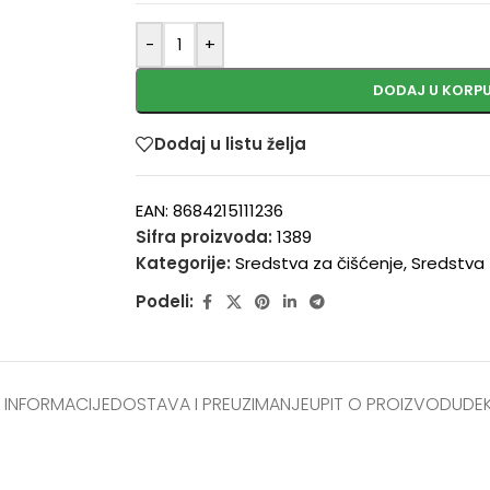
-
+
DODAJ U KORP
Dodaj u listu želja
EAN:
8684215111236
Sifra proizvoda:
1389
Kategorije:
Sredstva za čišćenje
,
Sredstva 
Podeli:
 INFORMACIJE
DOSTAVA I PREUZIMANJE
UPIT O PROIZVODU
DE