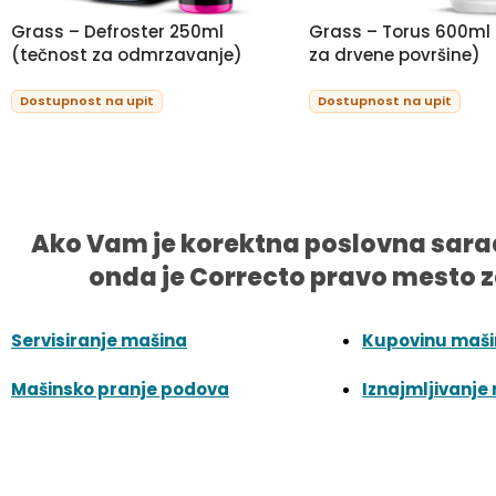
Grass – Defroster 250ml
Grass – Torus 600ml
(tečnost za odmrzavanje)
za drvene površine)
Dostupnost na upit
Dostupnost na upit
Ako Vam je korektna poslovna sara
onda je Correcto pravo mesto z
Servisiranje mašina
Kupovinu maš
Mašinsko pranje podova
Iznajmljivanje