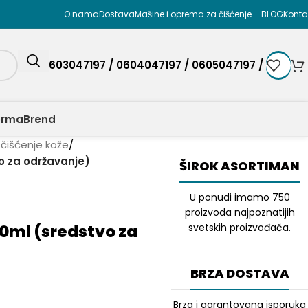
O nama
Dostava
Mašine i oprema za čišćenje – BLOG
Konta
0603047197 / 0604047197 / 0605047197 /
orma
Brend
 čišćenje kože
/
o za održavanje)
ŠIROK ASORTIMAN
U ponudi imamo 750
proizvoda najpoznatijih
00ml (sredstvo za
svetskih proizvođača.
BRZA DOSTAVA
Brza i garantovana isporuka