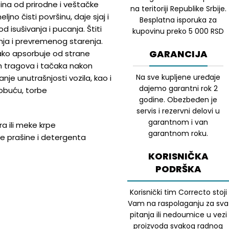
ina od prirodne i veštačke
na teritoriji Republike Srbije.
ljno čisti površinu, daje sjaj i
Besplatna isporuka za
od isušivanja i pucanja. Štiti
kupovinu preko 5 000 RSD
enja i prevremenog starenja.
GARANCIJA
lako apsorbuje od strane
ih tragova i tačaka nakon
Na sve kupljene uređaje
je unutrašnjosti vozila, kao i
dajemo garantni rok 2
obuću, torbe
godine. Obezbeđen je
servis i rezervni delovi u
garantnom i van
a ili meke krpe
garantnom roku.
tke prašine i detergenta
KORISNIČKA
PODRŠKA
Korisnički tim Correcto stoji
Vam na raspolaganju za sva
pitanja ili nedoumice u vezi
proizvoda svakog radnog