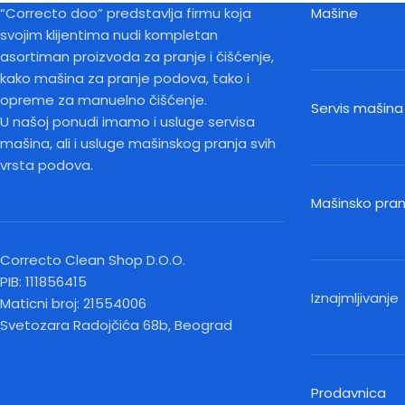
“Correcto doo” predstavlja firmu koja
Mašine
svojim klijentima nudi kompletan
asortiman proizvoda za pranje i čišćenje,
kako mašina za pranje podova, tako i
opreme za manuelno čišćenje.
Servis mašina
U našoj ponudi imamo i usluge servisa
mašina, ali i usluge mašinskog pranja svih
vrsta podova.
Mašinsko pra
Correcto Clean Shop D.O.O.
PIB: 111856415
Iznajmljivanje
Maticni broj: 21554006
Svetozara Radojčića 68b, Beograd
Prodavnica