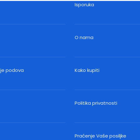
Isporuka
O nama
nje podova
Kako kupiti
Politika privatnosti
Praćenje Vaše posiljke