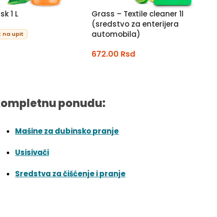
sk 1 L
Grass – Textile cleaner 1l
(sredstvo za enterijera
automobila)
 na upit
672.00
Rsd
kompletnu ponudu:
Mašine za dubinsko pranje
Usisivači
Sredstva za čišćenje i pranje