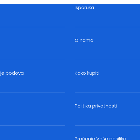
Isporuka
O nama
nje podova
Kako kupiti
Politika privatnosti
Praćenje Vaše posiljke