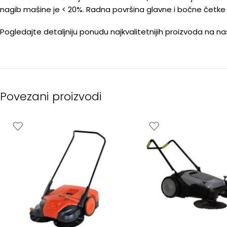
nagib mašine je < 20%. Radna površina glavne i bočne četke 
Pogledajte detaljniju ponudu najkvalitetnijih proizvoda na 
Povezani proizvodi