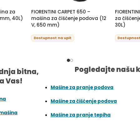
ina za
FIORENTINI CARPET 650 –
FIORENTIN
0mm, 40L)
mašina za čišćenje podova (12
za čišćen
V, 650 mm)
30L)
Dostupnost na upit
Dostupnost
Pogledajte našu 
dnja bitna,
a Vas!
Mašine za pranje podova
ina
Mašine za čišćenje podova
 mašina
Mašine za pranje tepiha