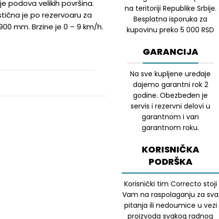
e podova velikih površina.
na teritoriji Republike Srbije.
stična je po rezervoaru za
Besplatna isporuka za
900 mm. Brzine je 0 – 9 km/h.
kupovinu preko 5 000 RSD
GARANCIJA
Na sve kupljene uređaje
dajemo garantni rok 2
godine. Obezbeđen je
servis i rezervni delovi u
garantnom i van
garantnom roku.
KORISNIČKA
PODRŠKA
Korisnički tim Correcto stoji
Vam na raspolaganju za sva
pitanja ili nedoumice u vezi
proizvoda svakog radnog