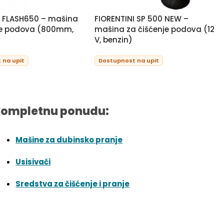
I FLASH650 – mašina
FIORENTINI SP 500 NEW –
je podova (800mm,
mašina za čišćenje podova (12
V, benzin)
 na upit
Dostupnost na upit
kompletnu ponudu:
Mašine za dubinsko pranje
Usisivači
Sredstva za čišćenje i pranje