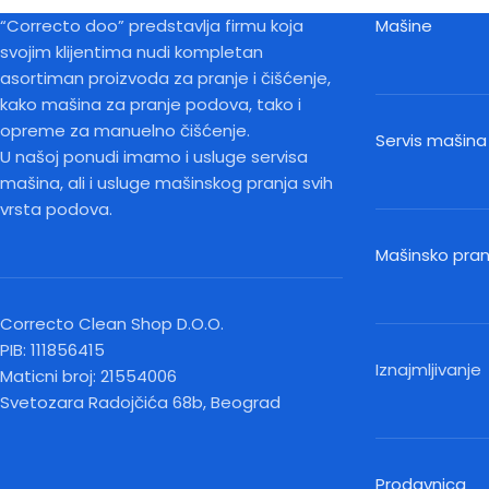
“Correcto doo” predstavlja firmu koja
Mašine
svojim klijentima nudi kompletan
asortiman proizvoda za pranje i čišćenje,
kako mašina za pranje podova, tako i
opreme za manuelno čišćenje.
Servis mašina
U našoj ponudi imamo i usluge servisa
mašina, ali i usluge mašinskog pranja svih
vrsta podova.
Mašinsko pra
Correcto Clean Shop D.O.O.
PIB: 111856415
Iznajmljivanje
Maticni broj: 21554006
Svetozara Radojčića 68b, Beograd
Prodavnica