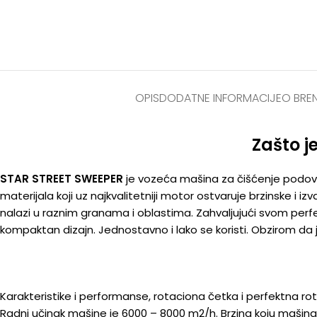
OPIS
DODATNE INFORMACIJE
O BRE
Zašto j
STAR STREET SWEEPER
je vozeća mašina za čišćenje podov
materijala koji uz najkvalitetniji motor ostvaruje brzinske i 
nalazi u raznim granama i oblastima. Zahvaljujući svom perfekt
kompaktan dizajn. Jednostavno i lako se koristi. Obzirom da j
Karakteristike i performanse, rotaciona četka i perfektna ro
Radni učinak mašine je 6000 – 8000 m2/h. Brzina koju mašina d