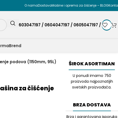
O nama
Dostava
Mašine i oprema za čišćenje – BLOG
Konta
0603047197 / 0604047197 / 0605047197 /
orma
Brend
ćenje podova (1150mm, 95L)
ŠIROK ASORTIMAN
U ponudi imamo 750
proizvoda najpoznatijih
ašina za čišćenje
svetskih proizvođača.
BRZA DOSTAVA
Brza i garantovana isporuka