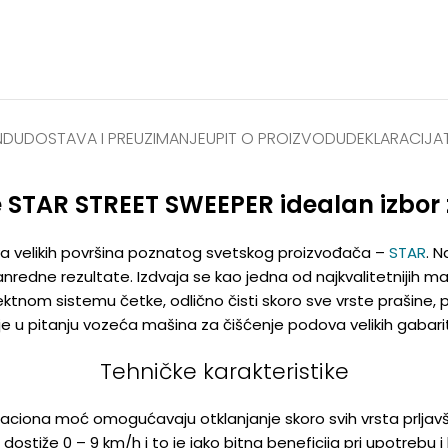
NDU
DOSTAVA I PREUZIMANJE
UPIT O PROIZVODU
DEKLARACIJA
e STAR STREET SWEEPER idealan izbor
a velikih površina poznatog svetskog proizvođača –
STAR
. N
izvanredne rezultate. Izdvaja se kao jedna od najkvalitetnijih
nom sistemu četke, odlično čisti skoro sve vrste prašine, prlja
e u pitanju vozeća mašina za čišćenje podova velikih gabarita
Tehničke karakteristike
taciona moć omogućavaju otklanjanje skoro svih vrsta prljavš
ostiže 0 – 9 km/h i to je jako bitna beneficija pri upotrebu 