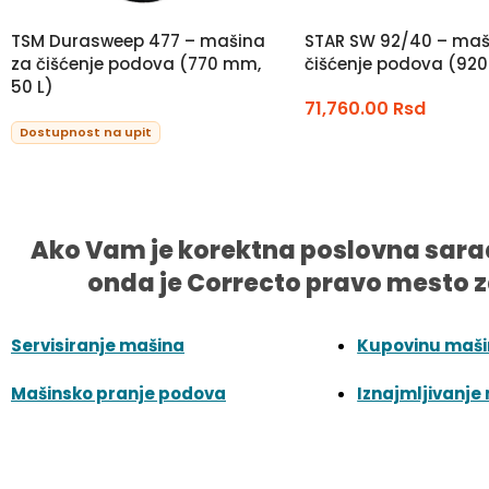
TSM Durasweep 477 – mašina
STAR SW 92/40 – maš
za čišćenje podova (770 mm,
čišćenje podova (92
50 L)
71,760.00
Rsd
Dostupnost na upit
Ako Vam je korektna poslovna sara
onda je Correcto pravo mesto z
Servisiranje mašina
Kupovinu maš
Mašinsko pranje podova
Iznajmljivanje