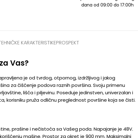
dana od 09:00 do 17:00h
TEHNIČKE KARAKTERISTIKE
PROSPEKT
 za Vas?
apravljena je od tvrdog, otpornog, izdržljivog i jakog
 mašina za čišćenje podova raznih površina. Svoju primenu
vštine, lišća i piljevinu. Poseduje jedinstven, univerzalan i
, korisniku pruža odličnu preglednost površine koja se čisti.
tine, prašine i nečistoća sa Vašeg poda. Napajanje je 48V.
i korišćenju mašine. Prostor za okret je 900 mm. Maksimalni