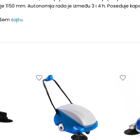
je 1150 mm. Autonomija rada je između 3 i 4 h. Poseduje kap
našem
sajtu.