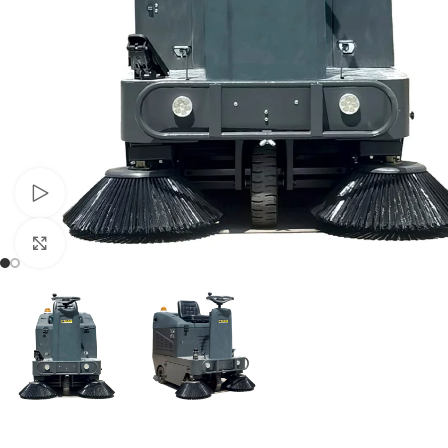
Pogledaj video
Kliknite da biste uvećali