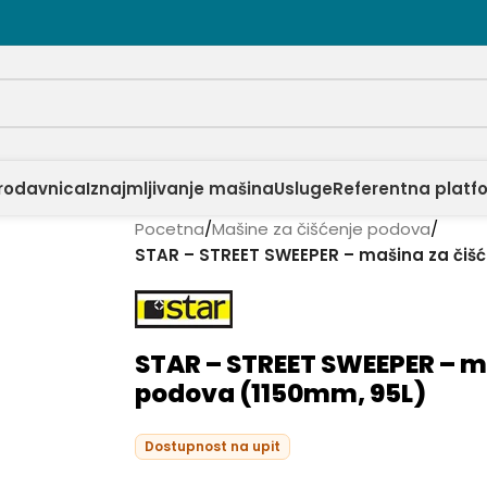
rodavnica
Iznajmljivanje mašina
Usluge
Referentna platf
Pocetna
/
Mašine za čišćenje podova
/
STAR – STREET SWEEPER – mašina za čiš
STAR – STREET SWEEPER – m
podova (1150mm, 95L)
Dostupnost na upit