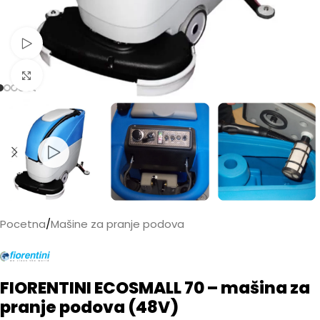
Pogledaj video
Kliknite da biste uvećali
Pocetna
/
Mašine za pranje podova
FIORENTINI ECOSMALL 70 – mašina za
pranje podova (48V)