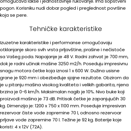
omogućava lakše i jednostavnije rukovanje. Ima sopstveni
pogon. Korisniku nudi dobar pogled i preglednost površine
koja se pere.
Tehničke karakteristike
Izuzetne karakteristike i performanse omogućavaju
otklanjanje skoro svih vrsta prljavštine, prašine i nečistoće
sa Vašeg poda. Napajanje je 48 V. Radni zahvat je 700 mm,
dok je radni učinak mašine 3250 m2/h. Poseduju impresivnu
snagu motora četke koja iznosi 1 x 600 W. Dužina usisne
grane je 920 mm i obezbeđuje sjajne rezultate. Obzirom da
je u pitanju mašina visokog kvaliteta i velikih gabarita, njena
brzina je 0-6 km/h. Maksimalan nagib je 10%. Nivo buke koji
proizvodi mašina je 73 dB. Pritisak četke je zapanjujućih 30
kg. Dimenzija je: 1200 x 750 x 1100 mm. Poseduje impresivan
rezervoar čiste vode zapremine 70 l, odnosno rezervoar
prljave vode zapremine 70 l. Težine je 92 kg. Baterije koje
koristi: 4 x 12V (72A).