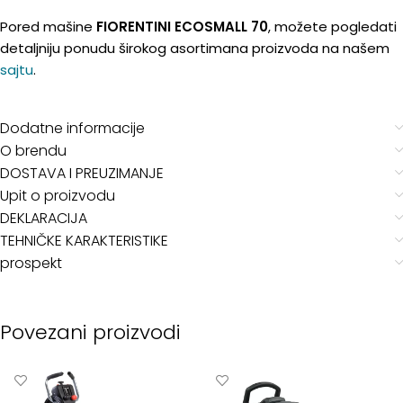
Pored mašine
FIORENTINI ECOSMALL 70
, možete pogledati
detaljniju ponudu širokog asortimana proizvoda na našem
sajtu
.
Dodatne informacije
O brendu
DOSTAVA I PREUZIMANJE
Upit o proizvodu
DEKLARACIJA
TEHNIČKE KARAKTERISTIKE
prospekt
Povezani proizvodi
🔌
🔋