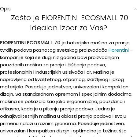
Opis
Zašto je FIORENTINI ECOSMALL 70
idealan izbor za Vas?
FIORENTINI ECOSMALL 70
je baterijska mašina za pranje
tvrdih podova poznatog svetskog proizvođača
Fiorentini
–
kompanije koja se dugi niz godina bavi proizvodnjom
pouzdanih mašina za pranje i čišćenje podova,
profesionalnih i industrijskih usisivača i dr. Mašina je
napravljena od kvalitetnog, otpornog, izdržljivog i jakog
materijala. Poseduje jedinstven, univerzalan i kompaktan
dizajn. Sa standardnom opremom i specijalnim dodacima,
mašina se pokazala kao jako ergonomična, pouzdana i
efikasna, kada je u pitanju pranje podova. Jedna je
odnajkvalitetnijih mašina u oblasti pranja podova i svoju
primenu nalazi u raznim granama. Poseduje jedinstven,
univerzalan i kompaktan dizajn i optimalne je težine, što