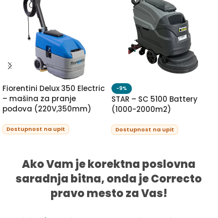
Fiorentini Delux 350 Electric
-9%
– mašina za pranje
STAR – SC 5100 Battery
podova (220V,350mm)
(1000-2000m2)
Dostupnost na upit
Dostupnost na upit
PROCITAJTE JOS
PROCITAJTE JOS
Ako Vam je korektna poslovna
saradnja bitna, onda je Correcto
pravo mesto za Vas!