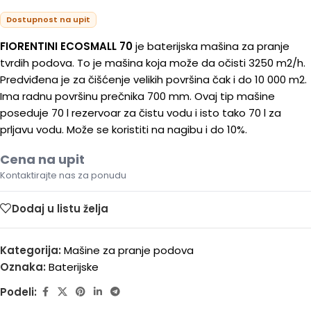
Dostupnost na upit
FIORENTINI ECOSMALL 70
je baterijska mašina za pranje
tvrdih podova. To je mašina koja može da očisti 3250 m2/h.
Predviđena je za čišćenje velikih površina čak i do 10 000 m2.
Ima radnu površinu prečnika 700 mm. Ovaj tip mašine
poseduje 70 l rezervoar za čistu vodu i isto tako 70 l za
prljavu vodu. Može se koristiti na nagibu i do 10%.
Cena na upit
Kontaktirajte nas za ponudu
Dodaj u listu želja
Kategorija:
Mašine za pranje podova
Oznaka:
Baterijske
Podeli: