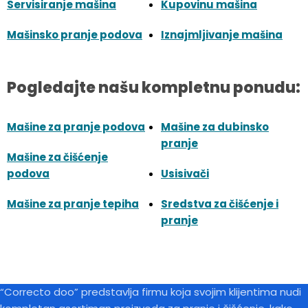
Servisiranje mašina
Kupovinu mašina
Mašinsko pranje podova
Iznajmljivanje mašina
Pogledajte našu kompletnu ponudu:
Mašine za pranje podova
Mašine za dubinsko
pranje
Mašine za čišćenje
podova
Usisivači
Mašine za pranje tepiha
Sredstva za čišćenje i
pranje
“Correcto doo” predstavlja firmu koja svojim klijentima nudi