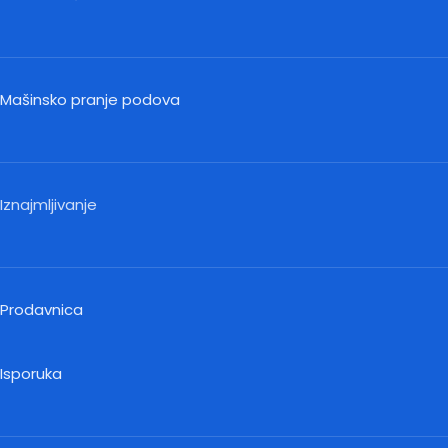
Mašinsko pranje podova
Iznajmljivanje
Prodavnica
Isporuka