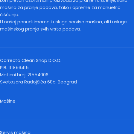
kompletan asortiman proizvoda za pranje i čišćenje, kako
mašina za pranje podova, tako i opreme za manuelno
čišćenje.
U našoj ponudi imamo i usluge servisa mašina, ali i usluge
mašinskog pranja svih vrsta podova.
Correcto Clean Shop D.O.O.
PIB: 111856415
Maticni broj: 21554006
Svetozara Radojčića 68b, Beograd
Mašine
Servis mašina