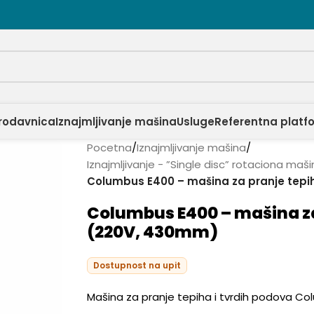
rodavnica
Iznajmljivanje mašina
Usluge
Referentna platf
Pocetna
/
Iznajmljivanje mašina
/
Iznajmljivanje - ”Single disc” rotaciona maš
Columbus E400 – mašina za pranje tep
Columbus E400 – mašina za
(220V, 430mm)
Dostupnost na upit
Mašina za pranje tepiha i tvrdih podova Co