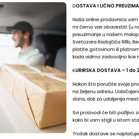
D
OSTAVA I LIČNO PREUZIMA
Naša online prodavnica vam
mi ćemo vas obavestiti (u ro
preuzimanje u našem malopro
Svetozara Radojčića 68b, B
platite gotovinom ili platn
kada vidimo zadovoljno lice
K
URIRSKA DOSTAVA – 1 do 
Nakon što poručite svoje proi
na željenu adresu. Uobičaje
dana, dok za udaljenija mest
Svi proizvodi će biti pažljivo
kako bi vam stigli u istom st
Trošak dostave se naplaćuje 