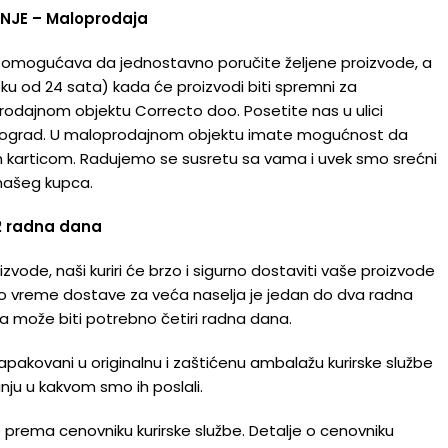
NJE – Maloprodaja
 omogućava da jednostavno poručite željene proizvode, a
ku od 24 sata) kada će proizvodi biti spremni za
dajnom objektu Correcto doo. Posetite nas u ulici
eograd. U maloprodajnom objektu imate mogućnost da
om karticom. Radujemo se susretu sa vama i uvek smo srećni
 našeg kupca.
2 radna dana
zvode, naši kuriri će brzo i sigurno dostaviti vaše proizvode
no vreme dostave za veća naselja je jedan do dva radna
a može biti potrebno četiri radna dana.
 zapakovani u originalnu i zaštićenu ambalažu kurirske službe
anju u kakvom smo ih poslali.
prema cenovniku kurirske službe. Detalje o cenovniku