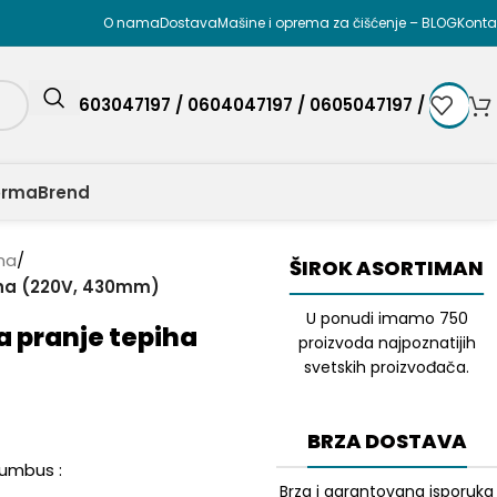
O nama
Dostava
Mašine i oprema za čišćenje – BLOG
Konta
0603047197 / 0604047197 / 0605047197 /
orma
Brend
ina
/
ŠIROK ASORTIMAN
iha (220V, 430mm)
U ponudi imamo 750
 pranje tepiha
proizvoda najpoznatijih
svetskih proizvođača.
BRZA DOSTAVA
lumbus :
Brza i garantovana isporuka