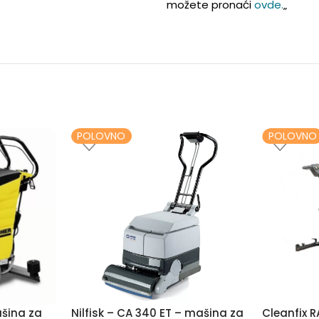
možete pronaći
ovde.
„
POLOVNO
POLOVNO
šina za
Nilfisk – CA 340 ET – mašina za
Cleanfix 