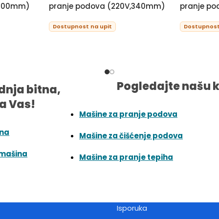
,500mm)
pranje podova (220V,340mm)
pranje p
Dostupnost na upit
Dostupnost
Pogledajte našu 
dnja bitna,
a Vas!
Mašine za pranje podova
ina
Mašine za čišćenje podova
 mašina
Mašine za pranje tepiha
Isporuka