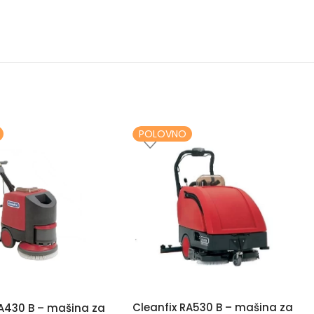
POLOVNO
Cleanfix RA530 B – mašina za
RA430 B – mašina za