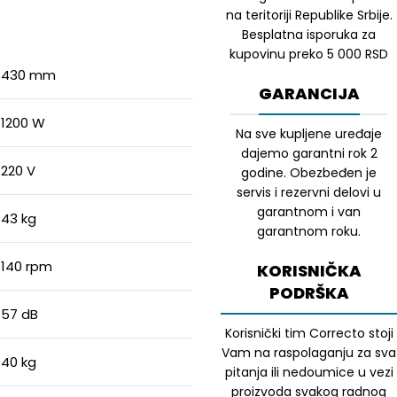
na teritoriji Republike Srbije.
Besplatna isporuka za
kupovinu preko 5 000 RSD
430 mm
GARANCIJA
1200 W
Na sve kupljene uređaje
dajemo garantni rok 2
220 V
godine. Obezbeđen je
servis i rezervni delovi u
garantnom i van
43 kg
garantnom roku.
140 rpm
KORISNIČKA
PODRŠKA
57 dB
Korisnički tim Correcto stoji
Vam na raspolaganju za sva
40 kg
pitanja ili nedoumice u vezi
proizvoda svakog radnog