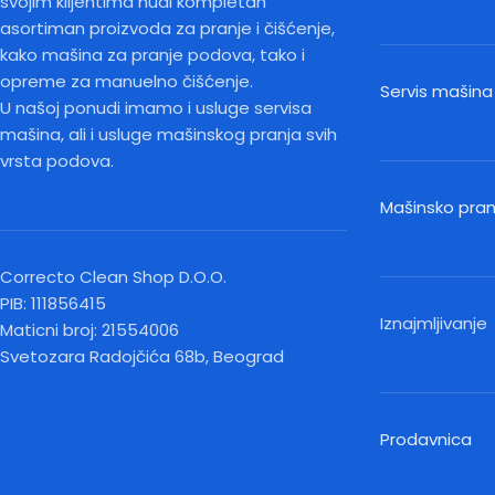
svojim klijentima nudi kompletan
asortiman proizvoda za pranje i čišćenje,
kako mašina za pranje podova, tako i
opreme za manuelno čišćenje.
Servis mašina
U našoj ponudi imamo i usluge servisa
mašina, ali i usluge mašinskog pranja svih
vrsta podova.
Mašinsko pra
Correcto Clean Shop D.O.O.
PIB: 111856415
Iznajmljivanje
Maticni broj: 21554006
Svetozara Radojčića 68b, Beograd
Prodavnica