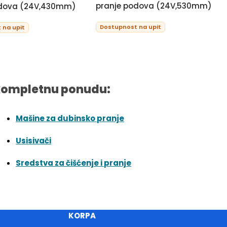
pranje podova (24V,530mm)
odova (24V,430mm)
Dostupnost na upit
 na upit
kompletnu ponudu:
Mašine za dubinsko pranje
Usisivači
Sredstva za čišćenje i pranje
KORPA