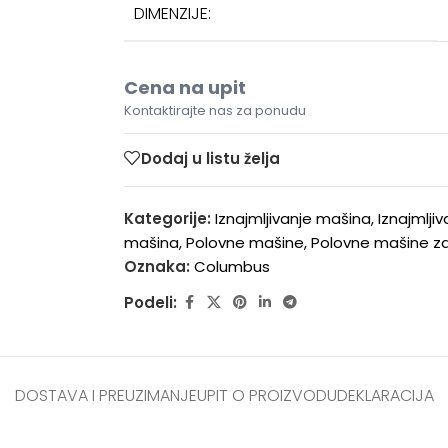
DIMENZIJE:
Cena na upit
Kontaktirajte nas za ponudu
Dodaj u listu želja
Kategorije:
Iznajmljivanje mašina
,
Iznajmlji
mašina
,
Polovne mašine
,
Polovne mašine za
Oznaka:
Columbus
Podeli:
DOSTAVA I PREUZIMANJE
UPIT O PROIZVODU
DEKLARACIJA