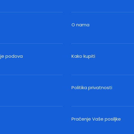
O nama
nje podova
Kako kupiti
Politika privatnosti
Praćenje Vaše posiljke