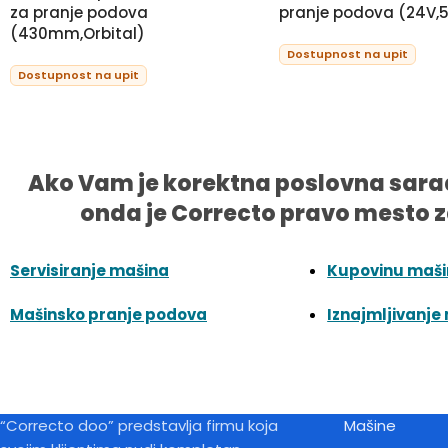
za pranje podova
pranje podova (24V
(430mm,Orbital)
Dostupnost na upit
Dostupnost na upit
Ako Vam je korektna poslovna sara
onda je Correcto pravo mesto z
Servisiranje mašina
Kupovinu maš
Mašinsko pranje podova
Iznajmljivanje
“Correcto doo” predstavlja firmu koja
Mašine