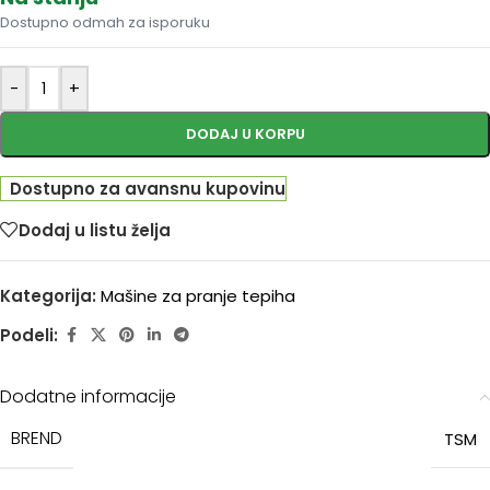
Dostupno odmah za isporuku
-
+
DODAJ U KORPU
Dostupno za avansnu kupovinu
Dodaj u listu želja
Kategorija:
Mašine za pranje tepiha
Podeli:
Dodatne informacije
BREND
TSM