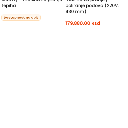
tepiha
poliranje podova (220V,
430 mm)
Dostupnost na upit
179,880.00
Rsd
PROCITAJTE JOS
DODAJ U KORPU