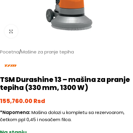
Kliknite da biste uvećali
Pocetna
/
Mašine za pranje tepiha
TSM Durashine 13 – mašina za pranje
tepiha (330 mm, 1300 W)
155,760.00
Rsd
*Napomena:
Mašina dolazi u kompletu sa rezervoarom,
četkom ppl 0,45 i nosačem filca.
Na stanju