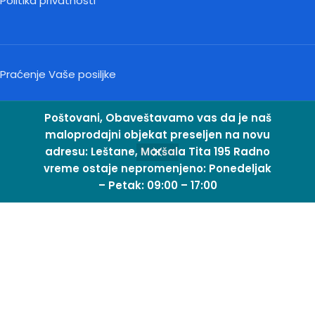
Politika privatnosti
Praćenje Vaše posiljke
Poštovani, Obaveštavamo vas da je naš
maloprodajni objekat preseljen na novu
Kontakt
adresu: Leštane, Maršala Tita 195 Radno
vreme ostaje nepromenjeno: Ponedeljak
– Petak: 09:00 – 17:00
odavnica
Sidebar
Lista želja
KORPA