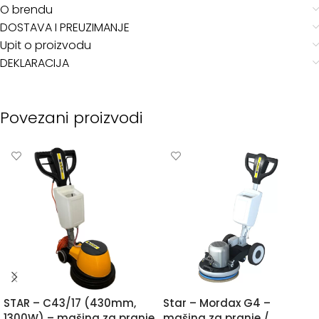
O brendu
DOSTAVA I PREUZIMANJE
Upit o proizvodu
DEKLARACIJA
Povezani proizvodi
🔌
🔌
STAR – C43/17 (430mm,
Star – Mordax G4 –
1300W) – mašina za pranje
mašina za pranje /