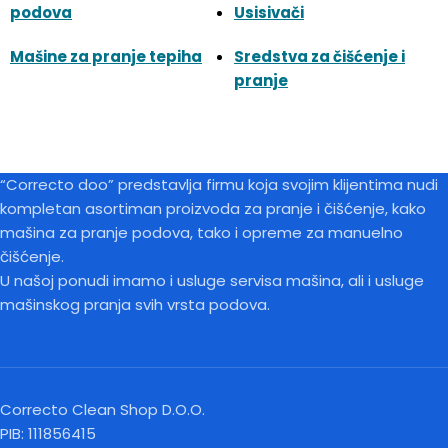
podova
Usisivači
Mašine za pranje tepiha
Sredstva za čišćenje i
pranje
“Correcto doo” predstavlja firmu koja svojim klijentima nudi
kompletan asortiman proizvoda za pranje i čišćenje, kako
mašina za pranje podova, tako i opreme za manuelno
čišćenje.
U našoj ponudi imamo i usluge servisa mašina, ali i usluge
mašinskog pranja svih vrsta podova.
Correcto Clean Shop D.O.O.
PIB: 111856415