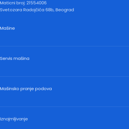
Maticni broj: 21554006
Svetozara Radojčića 68b, Beograd
Mašine
Servis mašina
Mašinsko pranje podova
Iznajmljivanje