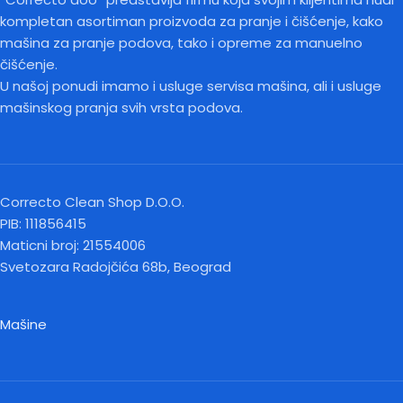
kompletan asortiman proizvoda za pranje i čišćenje, kako
mašina za pranje podova, tako i opreme za manuelno
čišćenje.
U našoj ponudi imamo i usluge servisa mašina, ali i usluge
mašinskog pranja svih vrsta podova.
Correcto Clean Shop D.O.O.
PIB: 111856415
Maticni broj: 21554006
Svetozara Radojčića 68b, Beograd
Mašine