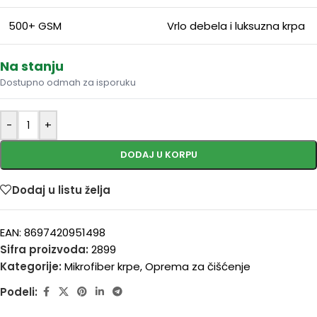
500+ GSM
Vrlo debela i luksuzna krpa
Na stanju
Dostupno odmah za isporuku
-
+
DODAJ U KORPU
Dodaj u listu želja
EAN:
8697420951498
Sifra proizvoda:
2899
Kategorije:
Mikrofiber krpe
,
Oprema za čišćenje
Podeli: