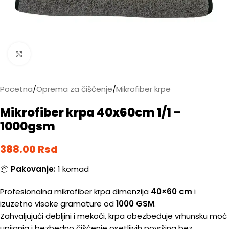
Kliknite da biste uvećali
Pocetna
/
Oprema za čišćenje
/
Mikrofiber krpe
Mikrofiber krpa 40x60cm 1/1 –
1000gsm
388.00
Rsd
📦
Pakovanje:
1 komad
Profesionalna mikrofiber krpa dimenzija
40×60 cm
i
izuzetno visoke gramature od
1000 GSM
.
Zahvaljujući debljini i mekoći, krpa obezbeđuje vrhunsku moć
upijanja i bezbedno čišćenje osetljivih površina bez