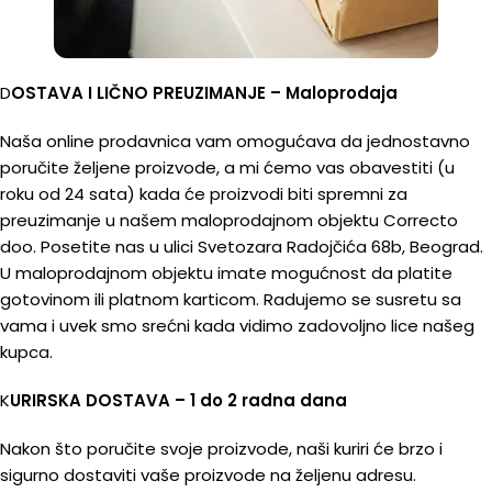
D
OSTAVA I LIČNO PREUZIMANJE – Maloprodaja
Naša online prodavnica vam omogućava da jednostavno
poručite željene proizvode, a mi ćemo vas obavestiti (u
roku od 24 sata) kada će proizvodi biti spremni za
preuzimanje u našem maloprodajnom objektu Correcto
doo. Posetite nas u ulici Svetozara Radojčića 68b, Beograd.
U maloprodajnom objektu imate mogućnost da platite
gotovinom ili platnom karticom. Radujemo se susretu sa
vama i uvek smo srećni kada vidimo zadovoljno lice našeg
kupca.
K
URIRSKA DOSTAVA – 1 do 2 radna dana
Nakon što poručite svoje proizvode, naši kuriri će brzo i
sigurno dostaviti vaše proizvode na željenu adresu.