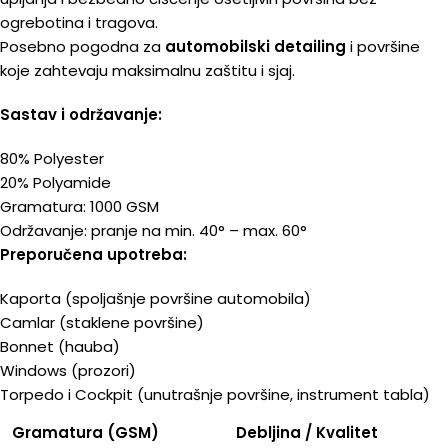
ogrebotina i tragova.
Posebno pogodna za
automobilski detailing
i površine
koje zahtevaju maksimalnu zaštitu i sjaj.
Sastav i održavanje:
80% Polyester
20% Polyamide
Gramatura: 1000 GSM
Održavanje: pranje na min. 40° – max. 60°
Preporučena upotreba:
Kaporta (spoljašnje površine automobila)
Camlar (staklene površine)
Bonnet (hauba)
Windows (prozori)
Torpedo i Cockpit (unutrašnje površine, instrument tabla)
Gramatura (GSM)
Debljina / Kvalitet