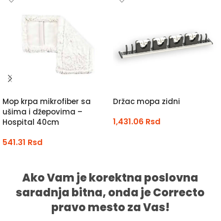
Mop krpa mikrofiber sa
Držac mopa zidni
ušima i džepovima –
1,431.06
Rsd
Hospital 40cm
DODAJ U KORPU
541.31
Rsd
DODAJ U KORPU
Ako Vam je korektna poslovna
saradnja bitna, onda je Correcto
pravo mesto za Vas!