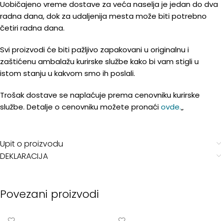
Uobičajeno vreme dostave za veća naselja je jedan do dva
radna dana, dok za udaljenija mesta može biti potrebno
četiri radna dana.
Svi proizvodi će biti pažljivo zapakovani u originalnu i
zaštićenu ambalažu kurirske službe kako bi vam stigli u
istom stanju u kakvom smo ih poslali.
Trošak dostave se naplaćuje prema cenovniku kurirske
službe. Detalje o cenovniku možete pronaći
ovde.
„
Upit o proizvodu
DEKLARACIJA
Povezani proizvodi