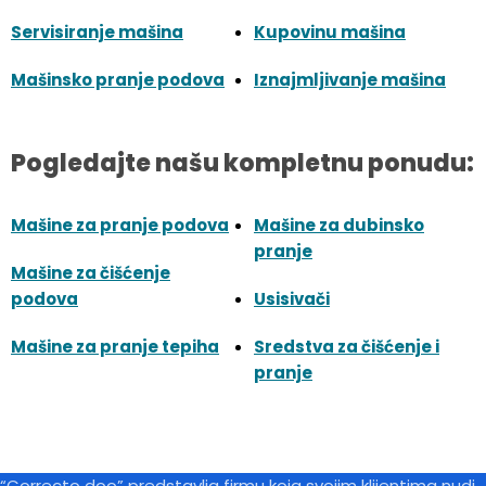
Servisiranje mašina
Kupovinu mašina
Mašinsko pranje podova
Iznajmljivanje mašina
Pogledajte našu kompletnu ponudu:
Mašine za pranje podova
Mašine za dubinsko
pranje
Mašine za čišćenje
podova
Usisivači
Mašine za pranje tepiha
Sredstva za čišćenje i
pranje
“Correcto doo” predstavlja firmu koja svojim klijentima nudi