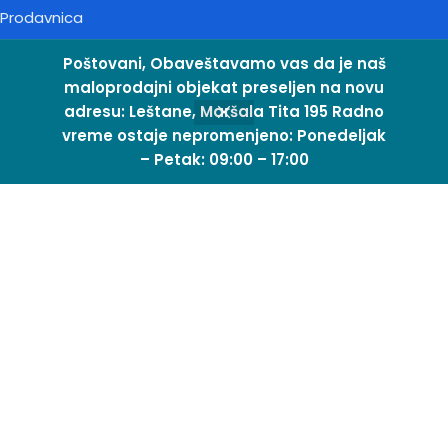
Prodavnica
Poštovani, Obaveštavamo vas da je naš
Isporuka
maloprodajni objekat preseljen na novu
adresu: Leštane, Maršala Tita 195 Radno
vreme ostaje nepromenjeno: Ponedeljak
– Petak: 09:00 – 17:00
odavnica
Lista želja
O nama
Kako kupiti
Politika privatnosti