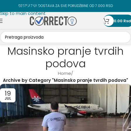
Skip to navigation
BESPLATNA DOSTAVA ZA SVE PORUDŽBINE OD 7.000 RSD
Skip to main content
0.00
Rsd
Masinsko pranje tvrdih
podova
Home
/
Archive by Category "Masinsko pranje tvrdih podova"
19
JUL