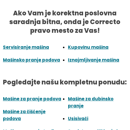
Ako Vam je korektna poslovna
saradnja bitna, onda je Correcto
pravo mesto za Vas!
Servisiranje mašina
Kupovinu mašina
Mašinsko pranje podova
Iznajmljivanje mašina
Pogledajte našu kompletnu ponudu:
Mašine za pranje podova
Mašine za dubinsko
pranje
Mašine za čišćenje
podova
Usisivači