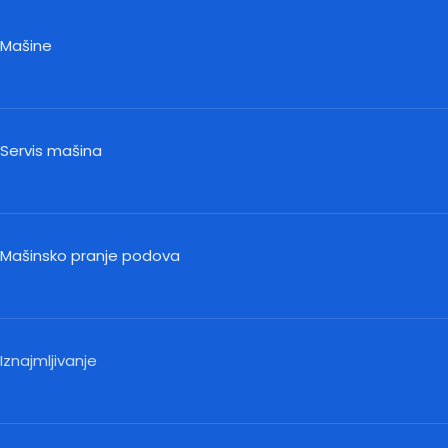
Mašine
Servis mašina
Mašinsko pranje podova
Iznajmljivanje