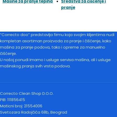
Mašine za pranje tepiha
Sredstva za čišćenje i
pranje
“Correcto doo” predstavlja firmu koja svojim klijentima nudi
kompletan asortiman proizvoda za pranje i čišćenje, kako
mašina za pranje podova, tako i opreme za manuelno
čišćenje.
U našoj ponudi imamo i usluge servisa mašina, ali i usluge
mašinskog pranja svih vrsta podova.
Correcto Clean Shop D.O.O.
PIB: 111856415
Maticni broj: 21554006
Svetozara Radojčića 68b, Beograd