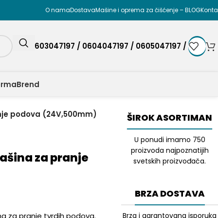
O nama
Dostava
Mašine i oprema za čišćenje – BLOG
Konta
0603047197 / 0604047197 / 0605047197 /
orma
Brend
anje podova (24V,500mm)
ŠIROK ASORTIMAN
U ponudi imamo 750
proizvoda najpoznatijih
ašina za pranje
svetskih proizvođača.
BRZA DOSTAVA
na za pranje tvrdih podova.
Brza i garantovana isporuka