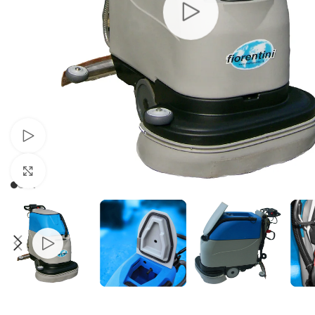
Pogledaj video
Kliknite da biste uvećali