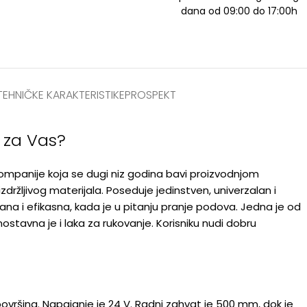
dana od 09:00 do 17:00h
TEHNIČKE KARAKTERISTIKE
PROSPEKT
 za Vas?
ompanije koja se dugi niz godina bavi proizvodnjom
zdržljivog materijala. Poseduje jedinstven, univerzalan i
i efikasna, kada je u pitanju pranje podova. Jedna je od
stavna je i laka za rukovanje. Korisniku nudi dobru
ovršina. Napajanje je 24 V. Radni zahvat je 500 mm, dok je