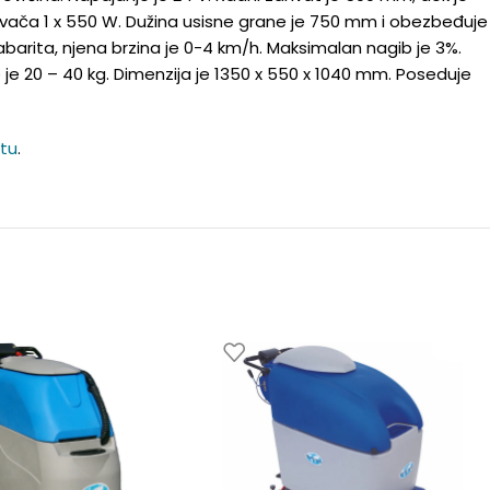
ivača 1 x 550 W. Dužina usisne grane je 750 mm i obezbeđuje
abarita, njena brzina je 0-4 km/h. Maksimalan nagib je 3%.
ke je 20 – 40 kg. Dimenzija je 1350 x 550 x 1040 mm. Poseduje
jtu
.
🔋
🔋