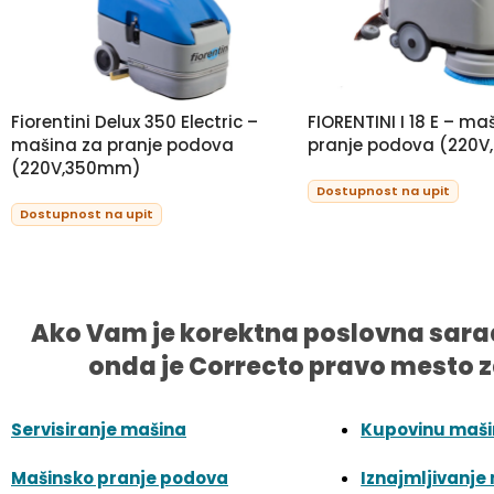
Fiorentini Delux 350 Electric –
FIORENTINI I 18 E – ma
mašina za pranje podova
pranje podova (220
(220V,350mm)
Dostupnost na upit
Dostupnost na upit
Ako Vam je korektna poslovna sara
onda je Correcto pravo mesto z
Servisiranje mašina
Kupovinu maš
Mašinsko pranje podova
Iznajmljivanje