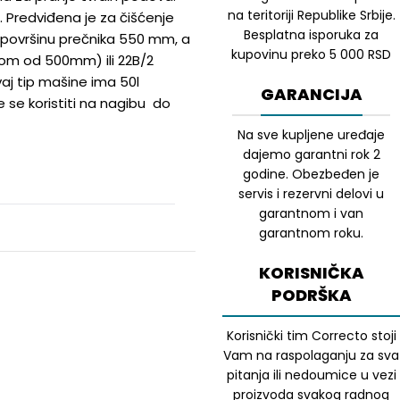
na teritoriji Republike Srbije.
 Predviđena je za čišćenje
Besplatna isporuka za
u površinu prečnika 550 mm, a
kupovinu preko 5 000 RSD
kom od 500mm) ili 22B/2
j tip mašine ima 50l
GARANCIJA
že se koristiti na nagibu do
Na sve kupljene uređaje
dajemo garantni rok 2
godine. Obezbeđen je
servis i rezervni delovi u
garantnom i van
garantnom roku.
KORISNIČKA
PODRŠKA
Korisnički tim Correcto stoji
Vam na raspolaganju za sva
pitanja ili nedoumice u vezi
proizvoda svakog radnog