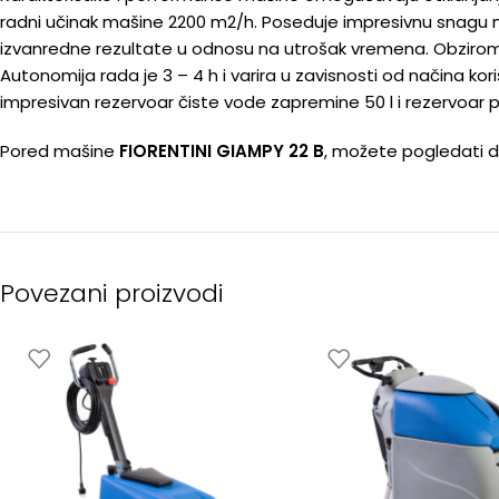
radni učinak mašine 2200 m2/h. Poseduje impresivnu snagu m
izvanredne rezultate u odnosu na utrošak vremena. Obzirom da
Autonomija rada je 3 – 4 h i varira u zavisnosti od načina kor
impresivan rezervoar čiste vode zapremine 50 l i rezervoar pr
Pored mašine
FIORENTINI GIAMPY 22 B
, možete pogledati 
Povezani proizvodi
🔌