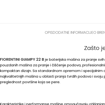
OPIS
DODATNE INFORMACIJE
O BRE
Zašto j
FIORENTINI GIAMPY 22 B
je baterijska mašina za pranje sv
pouzdanih mašina za pranje i čišćenje podova, profesionalnih u
kompaktan dizajn. Sa standardnom opremom i specijalnim do
najkvalitetnijih mašina u oblasti pranja tvrdih podova i svoj
preglednost površine koja se pere.
Karakteristike i performanse mašine omogućavaju otklanjanje 