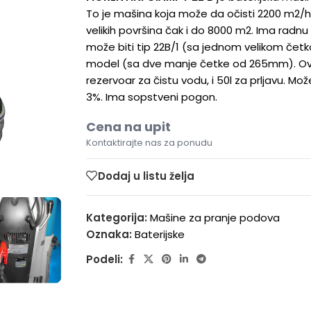
To je mašina koja može da očisti 2200 m2/h.
velikih površina čak i do 8000 m2. Ima radn
može biti tip 22B/1 (sa jednom velikom čet
model (sa dve manje četke od 265mm). Ova
rezervoar za čistu vodu, i 50l za prljavu. Mo
3%. Ima sopstveni pogon.
Cena na upit
Kontaktirajte nas za ponudu
Dodaj u listu želja
Kategorija:
Mašine za pranje podova
Oznaka:
Baterijske
Podeli: