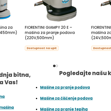
šina za
FIORENTINI GIAMPY 20 E –
FIORENTIN
V,450mm)
mašina za pranje podova
mašina za
(220V,500mm)
(24V,50
Dostupnost na upit
Dostupnost
Pogledajte našu 
dnja bitna,
a Vas!
Mašine za pranje podova
ina
Mašine za čišćenje podova
 mašina
Mašine za pranje tepiha