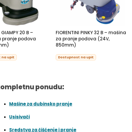
I GIAMPY 20 B –
FIORENTINI PINKY 32 B – mašina
 pranje podova
za pranje podova (24V,
0mm)
850mm)
 na upit
Dostupnost na upit
kompletnu ponudu:
Mašine za dubinsko pranje
Usisivači
Sredstva za čišćenje i pranje