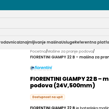
rodavnica
Iznajmljivanje mašina
Usluge
Referentna platf
Pocetna
/
Mašine za pranje podova
/
FIORENTINI GIAMPY 22 B – mašina za pr
FIORENTINI GIAMPY 22 B – m
podova (24V,500mm)
Dostupnost na upit
FIORENTINI GIAMPY 22 B
je baterijska maši