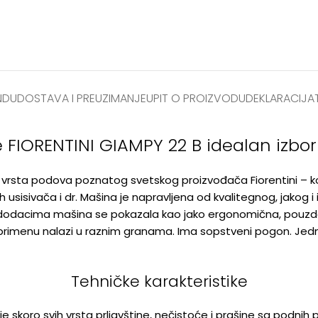
NDU
DOSTAVA I PREUZIMANJE
UPIT O PROIZVODU
DEKLARACIJA
e FIORENTINI GIAMPY 22 B idealan izbor
ih vrsta podova poznatog svetskog proizvođača Fiorentini – k
sisivača i dr. Mašina je napravljena od kvalitegnog, jakog i i
dacima mašina se pokazala kao jako ergonomična, pouzdana 
u primenu nalazi u raznim granama. Ima sopstveni pogon. Jedno
Tehničke karakteristike
skoro svih vrsta prljavštine, nečistoće i prašine sa podnih p