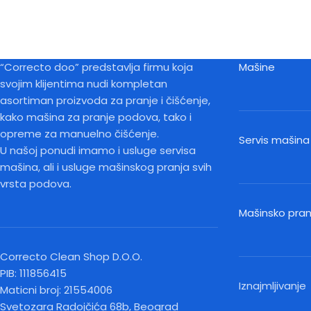
“Correcto doo” predstavlja firmu koja
Mašine
svojim klijentima nudi kompletan
asortiman proizvoda za pranje i čišćenje,
kako mašina za pranje podova, tako i
opreme za manuelno čišćenje.
Servis mašina
U našoj ponudi imamo i usluge servisa
mašina, ali i usluge mašinskog pranja svih
vrsta podova.
Mašinsko pra
Correcto Clean Shop D.O.O.
PIB: 111856415
Iznajmljivanje
Maticni broj: 21554006
Svetozara Radojčića 68b, Beograd