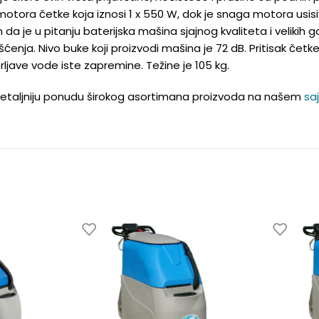
otora četke koja iznosi 1 x 550 W, dok je snaga motora usis
 je u pitanju baterijska mašina sjajnog kvaliteta i velikih g
išćenja. Nivo buke koji proizvodi mašina je 72 dB. Pritisak čet
ljave vode iste zapremine. Težine je 105 kg.
detaljniju ponudu širokog asortimana proizvoda na našem
sa
🔌
🔌