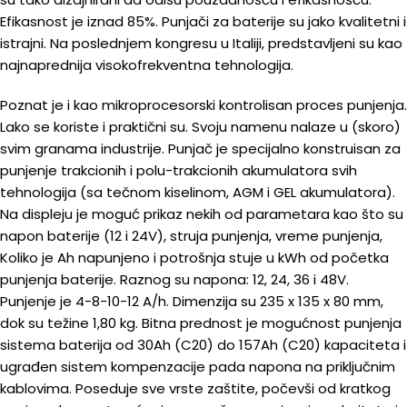
Efikasnost je iznad 85%. Punjači za baterije su jako kvalitetni i
istrajni. Na poslednjem kongresu u Italiji, predstavljeni su kao
najnaprednija visokofrekventna tehnologija.
Poznat je i kao mikroprocesorski kontrolisan proces punjenja.
Lako se koriste i praktični su. Svoju namenu nalaze u (skoro)
svim granama industrije. Punjač je specijalno konstruisan za
punjenje trakcionih i polu-trakcionih akumulatora svih
tehnologija (sa tečnom kiselinom, AGM i GEL akumulatora).
Na displeju je moguć prikaz nekih od parametara kao što su
napon baterije (12 i 24V), struja punjenja, vreme punjenja,
Koliko je Ah napunjeno i potrošnja stuje u kWh od početka
punjenja baterije. Raznog su napona: 12, 24, 36 i 48V.
Punjenje je 4-8-10-12 A/h. Dimenzija su 235 x 135 x 80 mm,
dok su težine 1,80 kg. Bitna prednost je mogućnost punjenja
sistema baterija od 30Ah (C20) do 157Ah (C20) kapaciteta i
ugrađen sistem kompenzacije pada napona na priključnim
kablovima. Poseduje sve vrste zaštite, počevši od kratkog