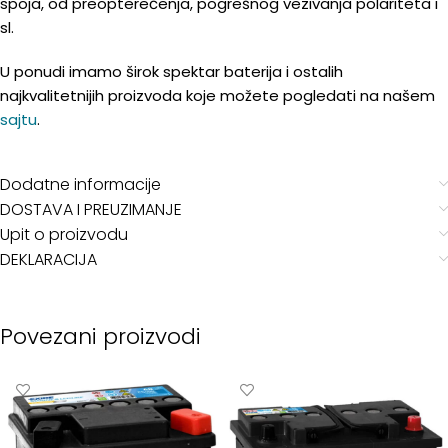
spoja, od preopterećenja, pogrešnog vezivanja polariteta i
sl.
U ponudi imamo širok spektar baterija i ostalih
najkvalitetnijih proizvoda koje možete pogledati na našem
sajtu
.
Dodatne informacije
DOSTAVA I PREUZIMANJE
Upit o proizvodu
DEKLARACIJA
Povezani proizvodi