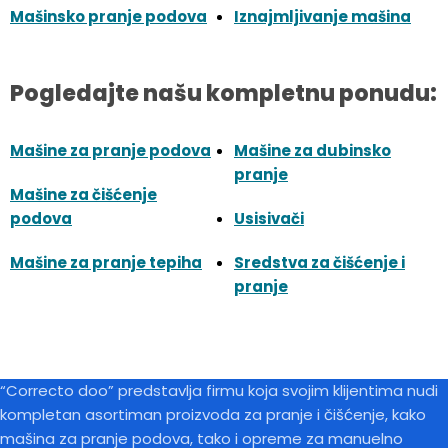
Mašinsko pranje podova
Iznajmljivanje mašina
Pogledajte našu kompletnu ponudu:
Mašine za pranje podova
Mašine za dubinsko
pranje
Mašine za čišćenje
podova
Usisivači
Mašine za pranje tepiha
Sredstva za čišćenje i
pranje
“Correcto doo” predstavlja firmu koja svojim klijentima nudi
kompletan asortiman proizvoda za pranje i čišćenje, kako
mašina za pranje podova, tako i opreme za manuelno