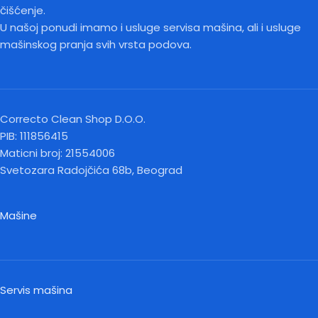
čišćenje.
U našoj ponudi imamo i usluge servisa mašina, ali i usluge
mašinskog pranja svih vrsta podova.
Correcto Clean Shop D.O.O.
PIB: 111856415
Maticni broj: 21554006
Svetozara Radojčića 68b, Beograd
Mašine
Servis mašina