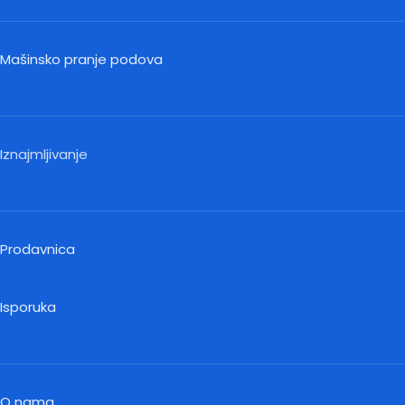
Mašinsko pranje podova
Iznajmljivanje
Prodavnica
Isporuka
O nama