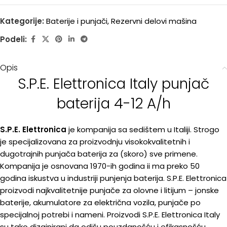
Kategorije:
Baterije i punjači
,
Rezervni delovi mašina
Podeli:
Opis
S.P.E. Elettronica Italy punjač
baterija 4-12 A/h
S.P.E. Elettronica
je kompanija sa sedištem u Italiji. Strogo
je specijalizovana za proizvodnju visokokvalitetnih i
dugotrajnih punjača baterija za (skoro) sve primene.
Kompanija je osnovana 1970-ih godina ii ma preko 50
godina iskustva u industriji punjenja baterija. S.P.E. Elettronica
proizvodi najkvalitetnije punjače za olovne i litijum – jonske
baterije, akumulatore za električna vozila, punjače po
specijalnoj potrebi i nameni. Proizvodi S.P.E. Elettronica Italy
su tako dizajnirani da odišu pouzdanošću i efikasnošću.