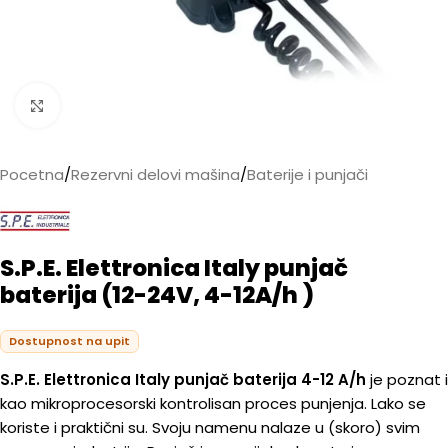
Kliknite da biste uvećali
Pocetna
/
Rezervni delovi mašina
/
Baterije i punjači
S.P.E. Elettronica Italy punjač
baterija (12-24V, 4-12A/h )
Dostupnost na upit
S.P.E. Elettronica Italy punjač baterija 4-12 A/h
je poznat i
kao mikroprocesorski kontrolisan proces punjenja. Lako se
koriste i praktični su. Svoju namenu nalaze u (skoro) svim