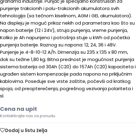
granama industrije. Punjač je specijalno konstruisan za
punjenje trakcionih i polu-trakcionih akumulatora svih
tehnologija (sa tečnom kiselinom, AGM i GEL akumulatora).
Na displeju je moguć prikaz nekih od parametara kao što su
napon baterije (12 i 24V), struja punjenja, vreme punjenja,
Koliko je Ah napunjeno i potrošnja stuje u kWh od početka
punjenja baterije. Raznog su napona: 12, 24, 36 i 48V.
Punjenje je 4-8-10-12 A/h. Dimenzija su 235 x 135 x 80 mm,
dok su težine 1,80 kg. Bitna prednost je mogućnost punjenja
sistema baterija od 30Ah (C20) do 157Ah (C20) kapaciteta i
ugrađen sistem kompenzacije pada napona na priključnim
kablovima. Poseduje sve vrste zaštite, počevši od kratkog
spoja, od preopterećenja, pogrešnog vezivanja polariteta i
sl.
Cena na upit
Kontaktirajte nas za ponudu
Dodaj u listu želja